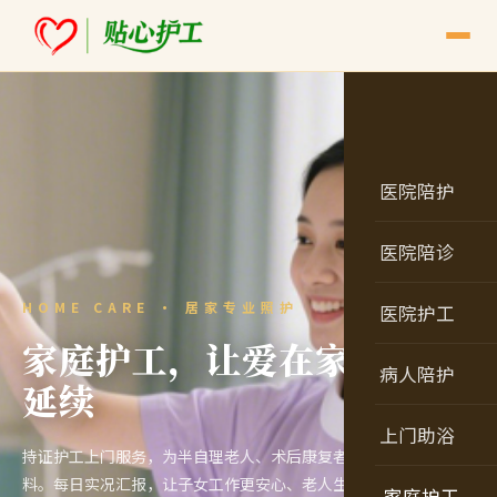
医院陪护
医院陪诊
HOME CARE · 居家专业照护
医院护工
家庭护工，让爱在家中
安心
病人陪护
延续
上门助浴
持证护工上门服务，为半自理老人、术后康复者提供专业生活照
料。每日实况汇报，让子女工作更安心、老人生活更舒心。
家庭护工