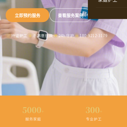
立即预约服务
查看服务案例
持证护工
不满意包换
24h 守护
180-9212-3179
✓
★
♥
☎
5000
300
+
+
服务家庭
专业护工