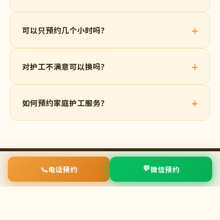
常见问题
您关心的
那些事
家庭护工和保姆有什么区别？
普通保姆主要负责家务劳动，家庭护工则具备专业护
理技能，能照料半自理/术后病人，协助服药、康复训
练、陪同就医，且每日汇报老人状况，是普通保姆无
法替代的专业服务。
📞
💬
电话预约
微信预约
护工有无健康证明？
所有护工均持有健康证（无传染病）、职业技能证
可以只预约几个小时吗？
书，并经过背景审查。服务前可查看相关证件，不满