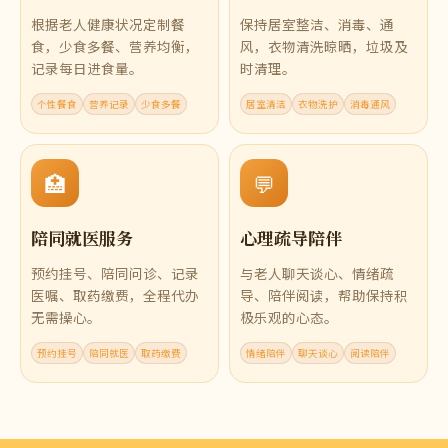
根据老人健康状况定制餐
保持居室整洁、消毒、通
食，少食多餐、营养均衡，
风，衣物清洗晾晒，垃圾及
记录每日进食量。
时清理。
个性餐食
营养记录
少食多餐
居室清洁
衣物洗护
消毒通风
🏥
💬
陪同就医服务
心理疏导陪伴
预约挂号、陪同问诊、记录
与老人聊天谈心、情绪疏
医嘱、取药缴费，全程代办
导、陪伴阅读，帮助保持积
无需操心。
极乐观的心态。
预约挂号
陪同就医
取药缴费
情绪陪伴
聊天谈心
阅读陪伴