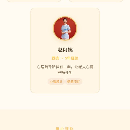
持证上岗
好评连连
康复护理
医院陪诊
张阿姨
陈阿姨
广州 · 6年经验
成都 · 4年经验
重症特护持证，擅长管道护
居家清洁与膳食搭配双优，
理与康复训练
老人喜爱
重症特护
持证上岗
膳食护理
居室清洁