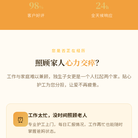
98
24
%
h
客户好评
全天候响应
您是否正在经历
照顾家人
心力交瘁
？
工作与家庭难以兼顾，独生子女更是一个人扛起两个家。贴心
护工为您分担，让爱不再疲惫。
工作太忙，没时间照顾老人
⏰
专业护工上门，每日汇报情况，工作再忙也能随时
掌握爸妈状态。