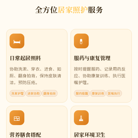
全方位
居家照护
服务
🛏️
💊
日常起居照料
服药与康复管理
协助洗漱、穿衣、进食、如
按时提醒服药、记录用药反
厕、翻身拍背，保持皮肤清
应、协助康复训练、执行医
洁，预防压疮。
嘱护理。
洗漱护理
进食协助
翻身拍背
服药提醒
康复训练
医嘱执行
🍱
🧹
营养膳食搭配
居家环境卫生