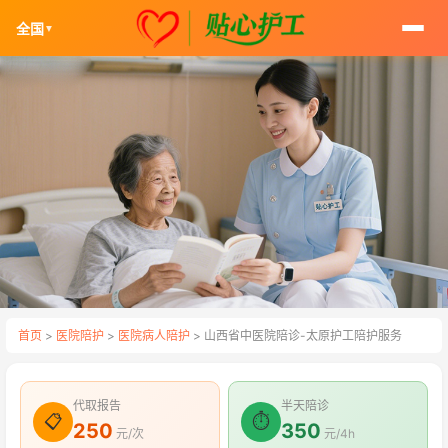
全国
▼
首页
>
医院陪护
>
医院病人陪护
> 山西省中医院陪诊-太原护工陪护服务
代取报告
半天陪诊
📋
⏱
250
350
元/次
元/4h