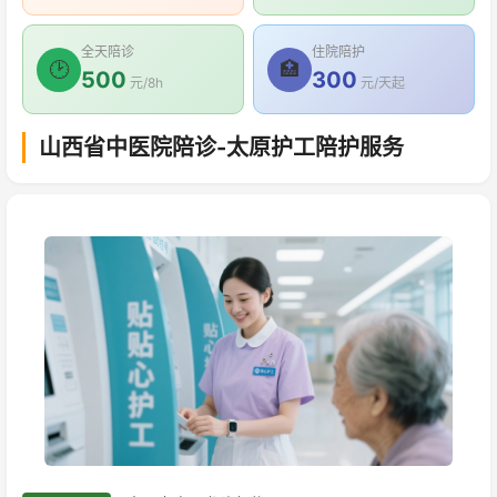
全天陪诊
住院陪护
🕑
🏥
500
300
元/8h
元/天起
山西省中医院陪诊-太原护工陪护服务