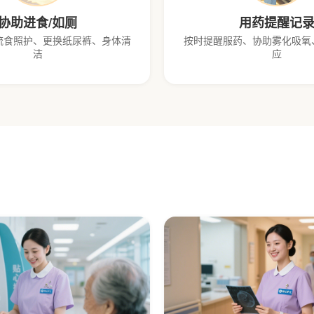
协助进食/如厕
用药提醒记
流食照护、更换纸尿裤、身体清
按时提醒服药、协助雾化吸氧
洁
应