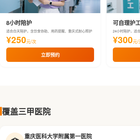
8小时陪护
可自理护
适合白天陪护，含饮食协助、用药提醒、重庆式耐心照护
24小时陪护，适
¥250
¥300
元/次
元/
立即预约
覆盖三甲医院
重庆医科大学附属第一医院