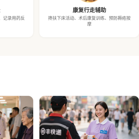
录
康复行走辅助
、记录用药反
搀扶下床活动、术后康复训练、预防褥疮按
摩