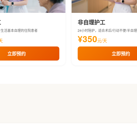
工
非自理护工
合生活基本自理的住院患者
24小时陪护，适合术后/行动不便/半自
¥350
天
元/天
立即预约
立即预约