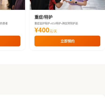
重症/特护
理的患者
重症监护陪护+ICU特护+跨区转院护送
¥400
元/天
立即预约