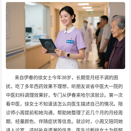
来自伊春的徐女士今年38岁，长期受月经不调的困
扰，吃了多年西药效果不理想，听朋友说省中医大一院的
中医妇科调理效果好，专门从伊春来哈尔滨就诊。第一次
看中医，徐女士不知道该怎么向医生描述自己的情况。陪
诊师小周提前和她沟通，帮助她整理了近几个月的月经周
期、经量颜色、伴随症状等信息。就诊时，小周又陪同她
进入诊室，适时补充遗漏的信息。医生诊断徐女士为肝郁