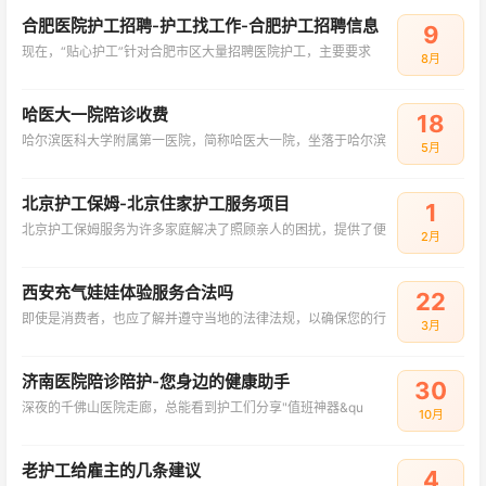
合肥医院护工招聘-护工找工作-合肥护工招聘信息
9
现在，“贴心护工”针对合肥市区大量招聘医院护工，主要要求
8月
哈医大一院陪诊收费
18
哈尔滨医科大学附属第一医院，简称哈医大一院，坐落于哈尔滨
5月
北京护工保姆-北京住家护工服务项目
1
北京护工保姆服务为许多家庭解决了照顾亲人的困扰，提供了便
2月
西安充气娃娃体验服务合法吗
22
即使是消费者，也应了解并遵守当地的法律法规，以确保您的行
3月
济南医院陪诊陪护-您身边的健康助手
30
深夜的千佛山医院走廊，总能看到护工们分享"值班神器&qu
10月
老护工给雇主的几条建议
4