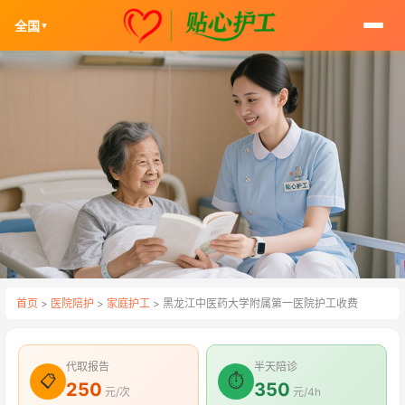
全国
▼
首页
>
医院陪护
>
家庭护工
> 黑龙江中医药大学附属第一医院护工收费
代取报告
半天陪诊
📋
⏱
250
350
元/次
元/4h