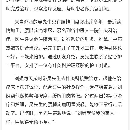
少等待。对于住院接受针灸治疗的患者，专业护工能够协
助完成治疗、观察治疗反应、帮助患者做康复训练。
来自鸡西的吴先生患有腰椎间盘突出症多年，最近病
情加重，腰腿疼痛难忍，慕名到省中医大一院针灸科治
疗。医生建议他住院两周，进行系统的针灸、推拿、中药
热敷等综合治疗。吴先生的儿子在外地工作，老伴身体也
不好，不能来陪护。通过朋友介绍，吴先生联系了贴心护
工平台，安排了一位有针灸科护理经验的护工刘姐。
刘姐每天按时带吴先生去针灸科接受治疗，帮他在治
疗床上摆好体位，配合医生的针灸操作。治疗结束后，刘
姐帮他做热敷和按摩，缓解肌肉紧张。经过两周的精心治
疗和护理，吴先生的腰腿疼痛明显减轻，能够正常行走活
动了。出院时，吴先生感激地说："刘姐就像我的家人一
样，照顾得无微不至。"