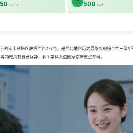
🕑
50
500
元/4h
元/8h
落于西安市雁塔区雁塔西路277号，是西北地区历史最悠久的综合性三级甲
科等领域具有显著优势，多个学科入选国家临床重点专科。