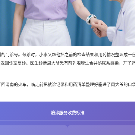
科的门诊号。候诊时，小李又帮他把之前的检查结果和用药情况整理成一
后返回诊室复诊。医生诊断周大爷患有前列腺增生合并泌尿系感染，开了
了回渭南的火车，临走前把就诊记录和用药清单整理好塞进了周大爷的口袋
陪诊服务收费标准