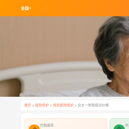
全国
▼
首页
>
医院陪护
>
西安医院陪护
> 交大一附院陪诊价格
代取报告
半