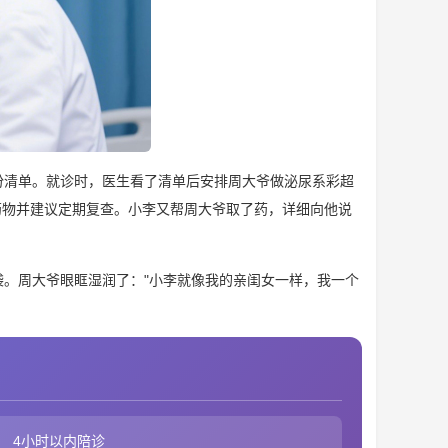
份清单。就诊时，医生看了清单后安排周大爷做泌尿系彩超
药物并建议定期复查。小李又帮周大爷取了药，详细向他说
。周大爷眼眶湿润了："小李就像我的亲闺女一样，我一个
4小时以内陪诊