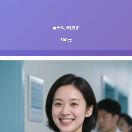
全天8小时陪诊
500元