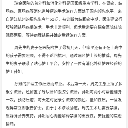
瑞金医院的普外科和消化外科是国家级重点学科，在胃癌、结
肠癌、直肠癌等消化道肿瘤的手术治疗方面处于国内领先水平。来
自浙江杭州的周先生今年52岁，被诊断为结肠癌中期，医生建议行
腹腔镜结肠癌根治术。手术非常顺利，但术后需要在瑞金医院住院
观察两周，等待病理结果并确定后续治疗方案。
周先生的妻子在医院陪护了最初几天，但家里还有正在上高中
的孩子需要照顾，不得不返回杭州。通过病区护士长的推荐，周先
生的妻子联系了贴心护工平台，安排了一位有消化外科护理经验的
护工孙姐。
孙姐的护理工作细致而专业。术后第一天，周先生身上插了多
根引流管，还留置了导尿管和腹腔引流管。孙姐每两小时帮他翻身
一次，预防压疮；每天定时记录引流液的颜色、量和性质，一旦发
现异常立即报告护士。由于手术涉及肠道，周先生术后需要禁食，
靠静脉营养支持。孙姐耐心向他解释禁食的重要性，安抚他的焦虑
情绪。