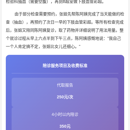
检验科抽血（需要空腹），再到B超室做下肢血管彩超。
由于部分检查需要预约，张姐先帮陈阿姨完成了当天能做的检
查（抽血），再预约了次日一早的下肢血管彩超。等所有检查完成
后，张姐又陪同陈阿姨复诊，取了药物并详细说明了用法用量。整
个就诊过程从早上六点半到下午三点，陈阿姨感慨地说："我自己
一个人肯定搞不定，张姐比女儿还细心。"
陪诊服务项目及收费标准
代取报告
250元/次
4小时以内陪诊
350元